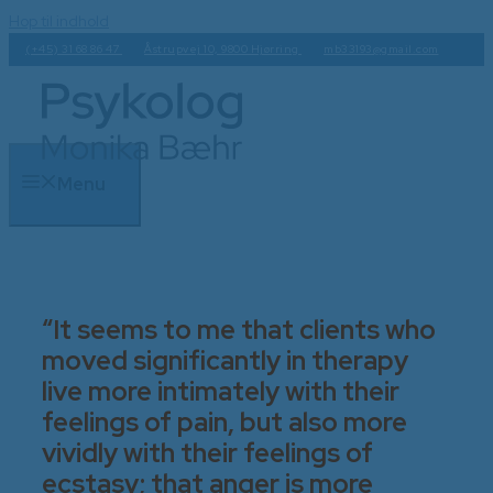
Hop til indhold
(+45) 31 68 86 47
Åstrupvej 10, 9800 Hjørring
mb33193@gmail.com
Menu
“It seems to me that clients who
moved significantly in therapy
live more intimately with their
feelings of pain, but also more
vividly with their feelings of
ecstasy; that anger is more