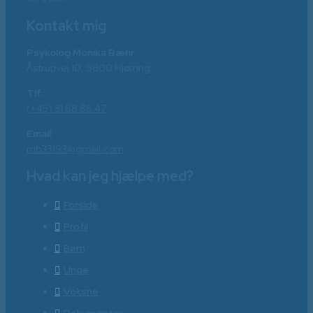
Kontakt mig
Psykolog Monika Bæhr
Åstrupvej 10, 9800 Hjørring
Tlf.:
(+45) 31 68 86 47
Email:
mb33193@gmail.com
Hvad kan jeg hjælpe med?
Forside
Profil
Børn
Unge
Voksne