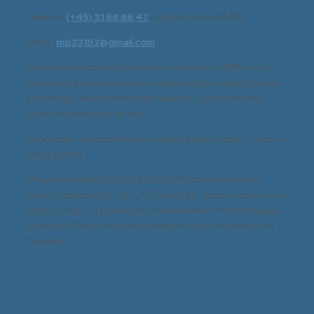
Telefon:
(+45) 31 68 86 47
(meget gerne SMS)
Email:
mb33193@gmail.com
Vær opmærksom på at hverken mails eller SMS’er må
indeholde personfølsomme oplysninger, vedhæft ingen
personlige dokumenter eller billeder. Skriv blot at du
gerne vil kontaktes af mig.
Zapraszam na konsultacje w jezyku polskim online, albo w
mojej klinice.
Prosze o kontakt na SMS lub mail. Prosze nie wysylac
danych osobowych, np. CPR, adres itp. Prosze rowniez nie
wysylac zdjec i prywatnych dokumentow. Prosze napisac
jezeli jest Pan/ Pani zainteresowana, a ja oddzwonie do
Panstwa.