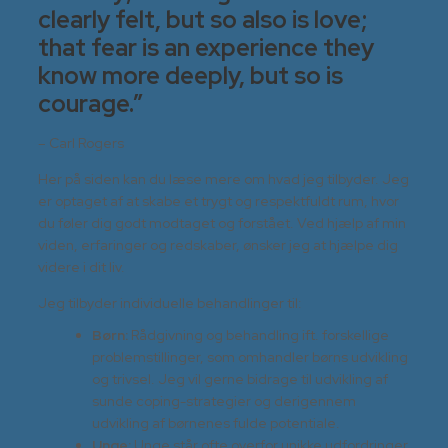
clearly felt, but so also is love;
that fear is an experience they
know more deeply, but so is
courage.”
– Carl Rogers
Her på siden kan du læse mere om hvad jeg tilbyder. Jeg
er optaget af at skabe et trygt og respektfuldt rum, hvor
du føler dig godt modtaget og forstået. Ved hjælp af min
viden, erfaringer og redskaber, ønsker jeg at hjælpe dig
videre i dit liv.
Jeg tilbyder individuelle behandlinger til:
Børn:
Rådgivning og behandling ift. forskellige
problemstillinger, som omhandler børns udvikling
og trivsel. Jeg vil gerne bidrage til udvikling af
sunde coping-strategier og derigennem
udvikling af børnenes fulde potentiale.
Unge:
Unge står ofte overfor unikke udfordringer