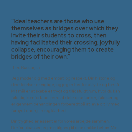
“Ideal teachers are those who use
themselves as bridges over which they
invite their students to cross, then
having facilitated their crossing, joyfully
collapse, encouraging them to create
bridges of their own.”
-Leo Buscaglia
Jeg møder dig med empati og respekt. Din historie og
dine følelser er vigtige, og jeg er her for at lytte og forstå.
Mit mål er at skabe et trygt og tillidsfuldt rum, hvor du kan
føle dig komfortabel med at dele dine tanker, følelser og
er gennem behandlingen forberedt på at leve dit liv med
fornyet energi, ro og klarhed.
Din tryghed er essentiel for vores arbejde sammen.
Derfor tilpasser jeg min tilgang til dine unikke behov. Min