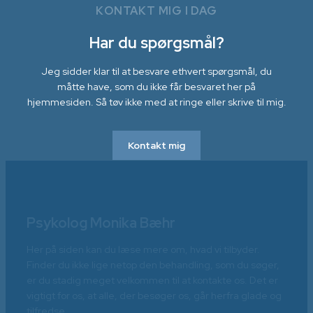
KONTAKT MIG I DAG
Har du spørgsmål?
Jeg sidder klar til at besvare ethvert spørgsmål, du
måtte have, som du ikke får besvaret her på
hjemmesiden. Så tøv ikke med at ringe eller skrive til mig.
Kontakt mig
Psykolog Monika Bæhr
Her på siden kan du læse mere om, hvad vi tilbyder.
Finder du ikke lige netop den behandling, som du søger,
er du stadig meget velkommen til at kontakte os. Det er
vigtigt for os, at alle, der besøger os, går herfra glade og
tilfredse.